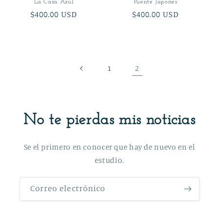
La Casa Azul
Puente Japones
Precio
$400.00 USD
Precio
$400.00 USD
habitual
habitual
2
1
No te pierdas mis noticias
Se el primero en conocer que hay de nuevo en el
estudio.
Correo electrónico