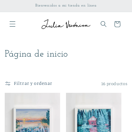
Ir
Bienvenidos a mi tienda en línea
directamente
al contenido
Carrito
C
Página de inicio
o
l
Filtrar y ordenar
16 productos
e
c
c
i