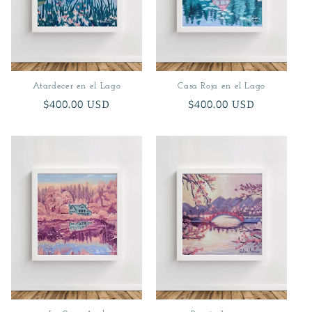
ó
n
:
Atardecer en el Lago
Casa Roja en el Lago
Precio
$400.00 USD
Precio
$400.00 USD
habitual
habitual